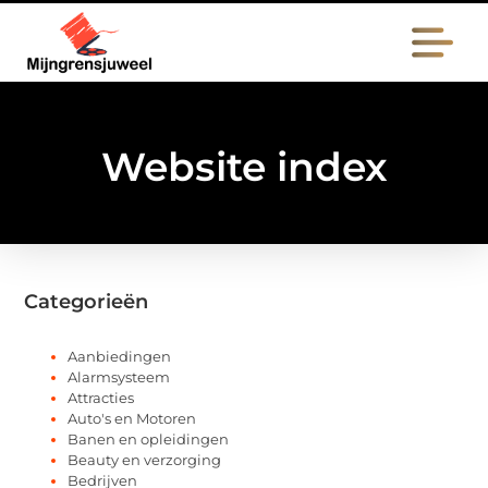
Website index
Categorieën
Aanbiedingen
Alarmsysteem
Attracties
Auto's en Motoren
Banen en opleidingen
Beauty en verzorging
Bedrijven