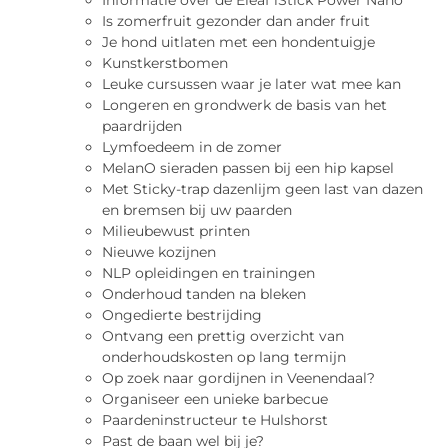
Informatie over de Eleaf iStick Power Nano
Is zomerfruit gezonder dan ander fruit
Je hond uitlaten met een hondentuigje
Kunstkerstbomen
Leuke cursussen waar je later wat mee kan
Longeren en grondwerk de basis van het
paardrijden
Lymfoedeem in de zomer
MelanO sieraden passen bij een hip kapsel
Met Sticky-trap dazenlijm geen last van dazen
en bremsen bij uw paarden
Milieubewust printen
Nieuwe kozijnen
NLP opleidingen en trainingen
Onderhoud tanden na bleken
Ongedierte bestrijding
Ontvang een prettig overzicht van
onderhoudskosten op lang termijn
Op zoek naar gordijnen in Veenendaal?
Organiseer een unieke barbecue
Paardeninstructeur te Hulshorst
Past de baan wel bij je?