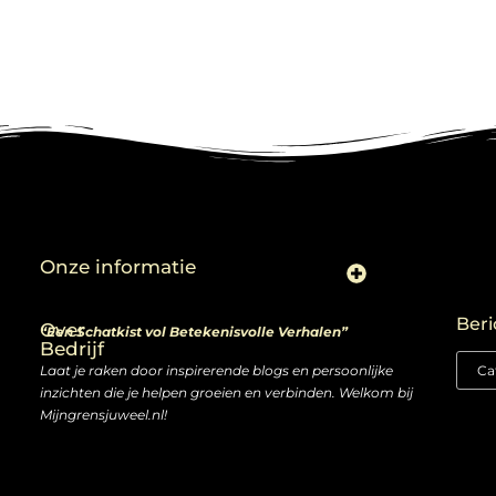
Onze informatie
Linkjes kopen: slimme zet of risico voor je SEO-strategie?
Linkbuilding en geld verdienen: ontdek de kansen van een digitale groeimarkt
Beri
Over
“Een Schatkist vol Betekenisvolle Verhalen”
Bedrijf
Laat je raken door inspirerende blogs en persoonlijke
inzichten die je helpen groeien en verbinden. Welkom bij
Mijngrensjuweel.nl!