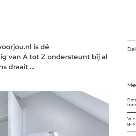
orjou.nl is dé
Del
ig van A tot Z ondersteunt bij al
 draait ...
Me
Bet
ton
Vee
gar