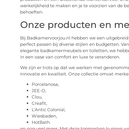
werkelijkheid te maken en je te voorzien van de be
behoeften.
Onze producten en m
Bij Badkamervoorjou.nl hebben we een uitgebrei
perfect passen bij diverse stijlen en budgetten. V
elegante badkamermeubels en toiletten, we hebb
in een oase van comfort en luxe te veranderen.
We zijn er trots op dat we werken met gerenom
innovatie en kwaliteit. Onze collectie omvat merken
Porcelanosa,
JEE-O,
Clou,
Creafit,
L’Antic Colonial,
Wiesbaden,
HotBath.
en nog veel meer. Met deze topmerken kunnen we 