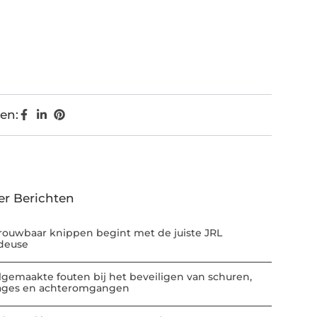
en:
er Berichten
rouwbaar knippen begint met de juiste JRL
deuse
lgemaakte fouten bij het beveiligen van schuren,
ages en achteromgangen