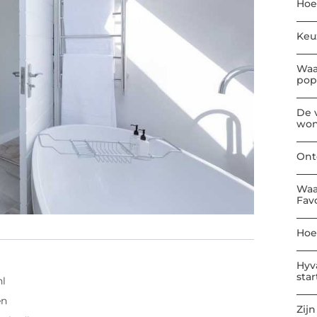
Hoe
Keu
Waa
pop
De 
won
Ont
Waa
Fav
Hoe
Hyv
sta
nl
en
Zijn