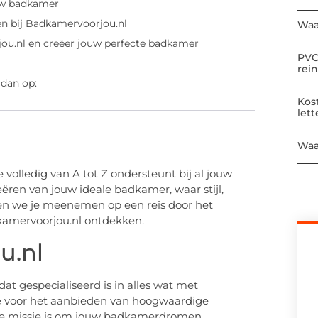
ouw badkamer
en bij Badkamervoorjou.nl
Waa
ou.nl en creëer jouw perfecte badkamer
PVC
rei
 dan op:
Kos
let
Waa
 volledig van A tot Z ondersteunt bij al jouw
ëren van jouw ideale badkamer, waar stijl,
aten we je meenemen op een reis door het
kamervoorjou.nl ontdekken.
u.nl
t gespecialiseerd is in alles wat met
 voor het aanbieden van hoogwaardige
nze missie is om jouw badkamerdromen