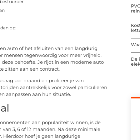
 bestuurder
PVC
den
rei
Kos
 dan op:
let
Waa
en auto of het afsluiten van een langdurig
er mensen tegenwoordig voor meer vrijheid.
De 
ij deze behoefte. Je rijdt in een moderne auto
elek
e zitten aan een contract.
bedrag per maand en profiteer je van
torijden aantrekkelijk voor zowel particulieren
en aanpassen aan hun situatie.
aal
onnementen aan populariteit winnen, is de
jden van 3, 6 of 12 maanden. Na deze minimale
. Hierdoor hoef je geen langdurige