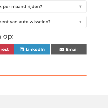
k per maand rijden?
▼
ment van auto wisselen?
▼
 op:
erest
LinkedIn
Email