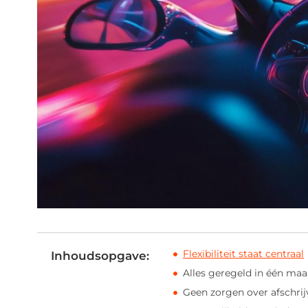
Flexibiliteit staat centraal
Inhoudsopgave:
Alles geregeld in één ma
Geen zorgen over afschrij