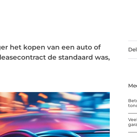
ger het kopen van een auto of
Del
 leasecontract de standaard was,
Me
Bet
ton
Vee
gar