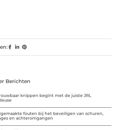
en:
er Berichten
rouwbaar knippen begint met de juiste JRL
deuse
lgemaakte fouten bij het beveiligen van schuren,
ages en achteromgangen