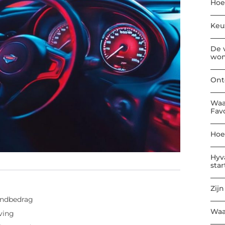
Hoe
Keu
De 
won
Ont
Waa
Fav
Hoe
Hyv
sta
Zijn
andbedrag
Waa
ving