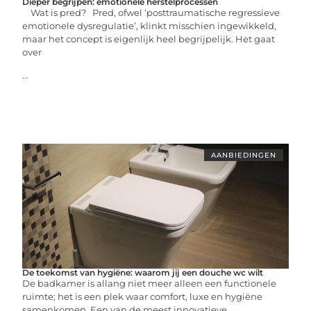
Dieper begrijpen: emotionele herstelprocessen
Wat is pred? Pred, ofwel ‘posttraumatische regressieve
emotionele dysregulatie’, klinkt misschien ingewikkeld,
maar het concept is eigenlijk heel begrijpelijk. Het gaat
over
...
AANBIEDINGEN
De toekomst van hygiëne: waarom jij een douche wc wilt
De badkamer is allang niet meer alleen een functionele
ruimte; het is een plek waar comfort, luxe en hygiëne
samenkomen. Een van de meest innovatieve