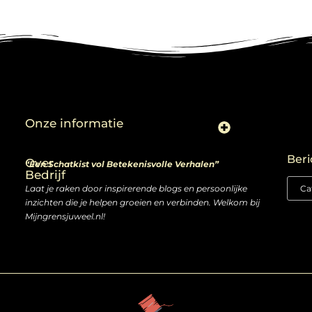
Onze informatie
Linkjes kopen: slimme zet of risico voor je SEO-strategie?
Linkbuilding en geld verdienen: ontdek de kansen van een digitale groeimarkt
Beri
Over
“Een Schatkist vol Betekenisvolle Verhalen”
Bedrijf
Laat je raken door inspirerende blogs en persoonlijke
inzichten die je helpen groeien en verbinden. Welkom bij
Mijngrensjuweel.nl!