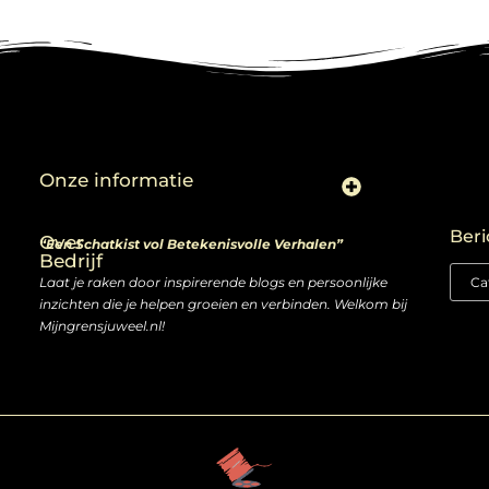
Onze informatie
Linkjes kopen: slimme zet of risico voor je SEO-strategie?
Linkbuilding en geld verdienen: ontdek de kansen van een digitale groeimarkt
Beri
Over
“Een Schatkist vol Betekenisvolle Verhalen”
Bedrijf
Laat je raken door inspirerende blogs en persoonlijke
inzichten die je helpen groeien en verbinden. Welkom bij
Mijngrensjuweel.nl!