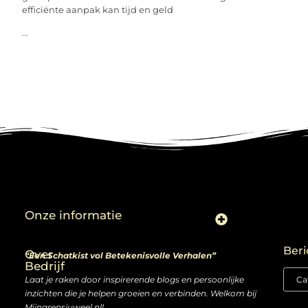
efficiënte aanpak kan tijd en geld
...
Onze informatie
Linkjes kopen: slimme zet of risico voor je SEO-strategie?
Linkbuilding en geld verdienen: ontdek de kansen van een digitale groeimarkt
Beri
Over
“Een Schatkist vol Betekenisvolle Verhalen”
Bedrijf
Laat je raken door inspirerende blogs en persoonlijke
inzichten die je helpen groeien en verbinden. Welkom bij
Mijngrensjuweel.nl!