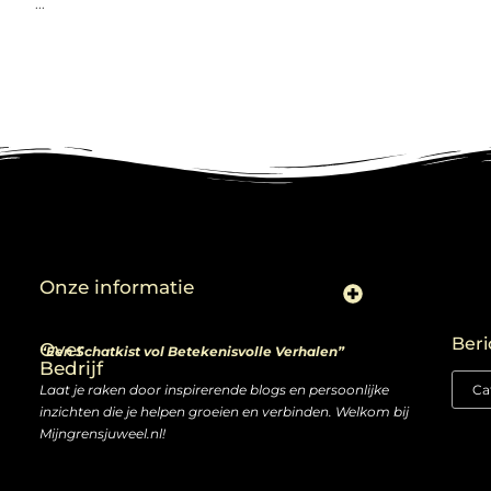
...
Onze informatie
Linkjes kopen: slimme zet of risico voor je SEO-strategie?
Linkbuilding en geld verdienen: ontdek de kansen van een digitale groeimarkt
Beri
Over
“Een Schatkist vol Betekenisvolle Verhalen”
Bedrijf
Laat je raken door inspirerende blogs en persoonlijke
inzichten die je helpen groeien en verbinden. Welkom bij
Mijngrensjuweel.nl!