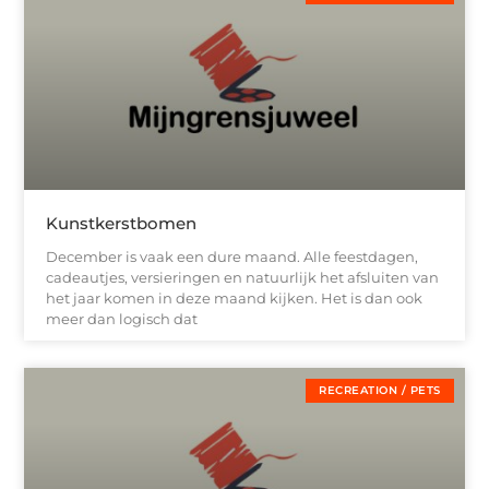
Kunstkerstbomen
December is vaak een dure maand. Alle feestdagen,
cadeautjes, versieringen en natuurlijk het afsluiten van
het jaar komen in deze maand kijken. Het is dan ook
meer dan logisch dat
RECREATION / PETS