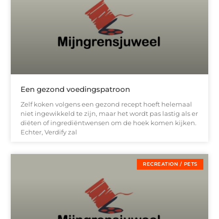
Een gezond voedingspatroon
Zelf koken volgens een gezond recept hoeft helemaal
niet ingewikkeld te zijn, maar het wordt pas lastig als er
diëten of ingrediëntwensen om de hoek komen kijken.
Echter, Verdify zal
RECREATION / PETS