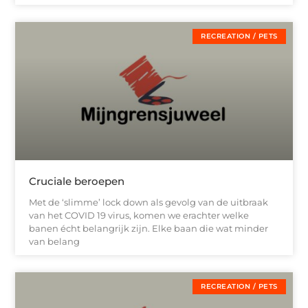
RECREATION / PETS
Cruciale beroepen
Met de ‘slimme’ lock down als gevolg van de uitbraak
van het COVID 19 virus, komen we erachter welke
banen écht belangrijk zijn. Elke baan die wat minder
van belang
RECREATION / PETS