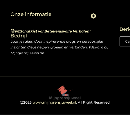
Onze informatie
Linkjes kopen: slimme zet of risico voor je SEO-strategie?
Linkbuilding en geld verdienen: ontdek de kansen van een digitale groeimarkt
Beri
Over
“Een Schatkist vol Betekenisvolle Verhalen”
Bedrijf
Laat je raken door inspirerende blogs en persoonlijke
inzichten die je helpen groeien en verbinden. Welkom bij
Mijngrensjuweel.nl!
@2025
www.mijngrensjuweel.nl
. All Right Reserved.