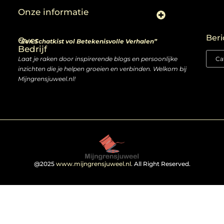
Onze informatie
Linkjes kopen: slimme zet of risico voor je SEO-strategie?
Linkbuilding en geld verdienen: ontdek de kansen van een digitale groeimarkt
Beri
Over
“Een Schatkist vol Betekenisvolle Verhalen”
Bedrijf
Laat je raken door inspirerende blogs en persoonlijke
inzichten die je helpen groeien en verbinden. Welkom bij
Mijngrensjuweel.nl!
@2025
www.mijngrensjuweel.nl
. All Right Reserved.