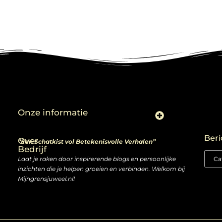
Onze informatie
Linkjes kopen: slimme zet of risico voor je SEO-strategie?
Linkbuilding en geld verdienen: ontdek de kansen van een digitale groeimarkt
Beri
Over
“Een Schatkist vol Betekenisvolle Verhalen”
Bedrijf
Laat je raken door inspirerende blogs en persoonlijke
inzichten die je helpen groeien en verbinden. Welkom bij
Mijngrensjuweel.nl!