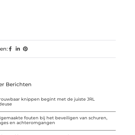
en:
er Berichten
rouwbaar knippen begint met de juiste JRL
deuse
lgemaakte fouten bij het beveiligen van schuren,
ages en achteromgangen