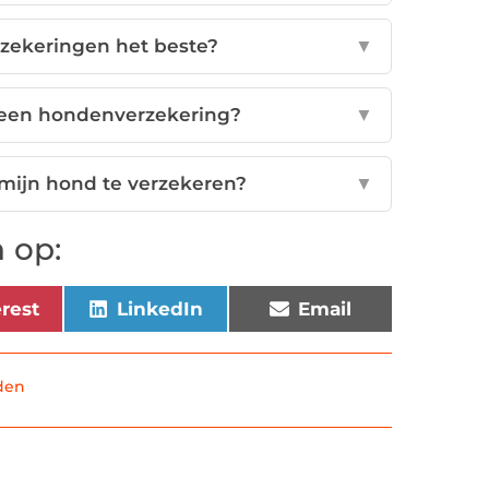
rzekeringen het beste?
▼
j een hondenverzekering?
▼
mijn hond te verzekeren?
▼
 op:
erest
LinkedIn
Email
den