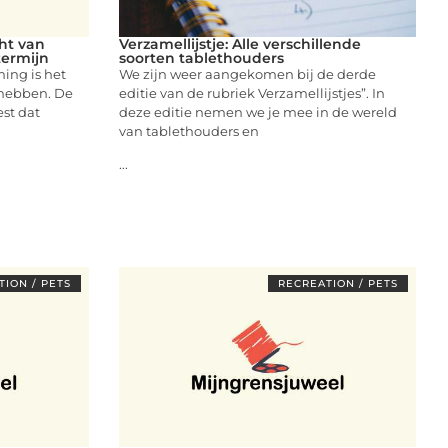
ht van
Verzamellijstje: Alle verschillende
termijn
soorten tablethouders
ing is het
We zijn weer aangekomen bij de derde
 hebben. De
editie van de rubriek Verzamellijstjes”. In
est dat
deze editie nemen we je mee in de wereld
van tablethouders en
...
ION / PETS
RECREATION / PETS