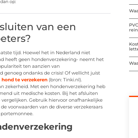
 dan op:
Waa
fsluiten van een
PVC
rei
oeters?
Kos
let
atste tijd. Hoewel het in Nederland niet
nd heeft geen hondenverzekering- neemt het
Waa
opulariteit ten aanzien van
 genoeg ondanks de crisis! Of wellicht juíst
n
hond te verzekeren
(bron: Tinki.nl).
n zekerheid. Met een hondenverzekering heb
omend uit medische kosten. Bij het afsluiten
vergelijken. Gebruik hiervoor onafhankelijke
in de voorwaarden van de diverse verzekeraars
uw portemonnee.
ondenverzekering