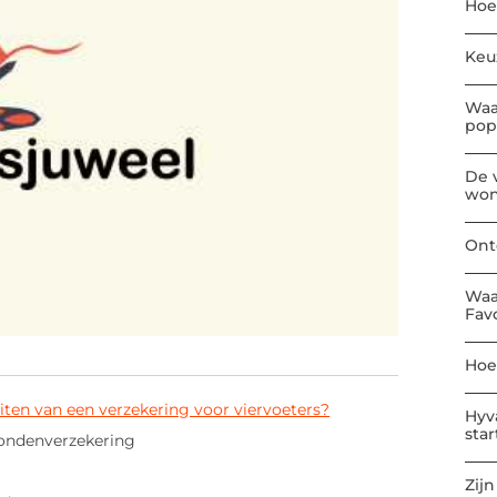
Hoe
Keu
Waa
pop
De 
won
Ont
Waa
Fav
Hoe
luiten van een verzekering voor viervoeters?
Hyv
sta
hondenverzekering
Zijn