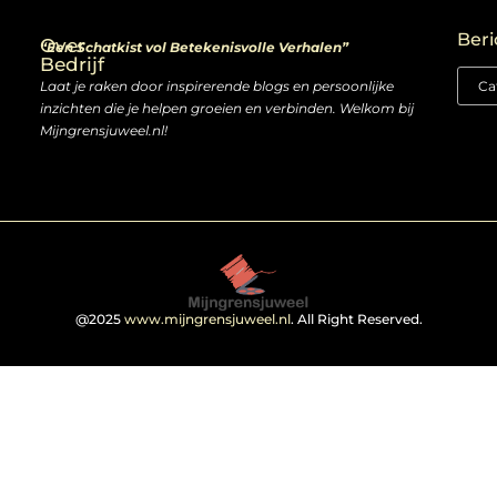
Linkjes kopen: slimme zet of risico voor je SEO-strategie?
Linkbuilding en geld verdienen: ontdek de kansen van een digitale groeimarkt
Beri
Over
“Een Schatkist vol Betekenisvolle Verhalen”
Bedrijf
Laat je raken door inspirerende blogs en persoonlijke
inzichten die je helpen groeien en verbinden. Welkom bij
Mijngrensjuweel.nl!
@2025
www.mijngrensjuweel.nl
. All Right Reserved.