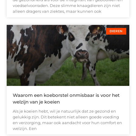
voedselvoorraden. Deze slimme knaagdieren zijn niet
alleen dragers van ziektes, maar kunnen ook
DIEREN
Waarom een koeborstel onmisbaar is voor het
welzijn van je koeien
Als je koeien hebt, wil je natuurlijk dat ze gezond en
gelukkig zijn. Dit betekent niet alleen goede voeding
en verzorging, maar ook aandacht voor hun comfort en
welzijn. Een