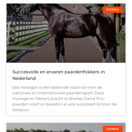
DIEREN
Succesvolle en ervaren paardenfokkers in
Nederland
Stal Hexagon is een bekende naam binnen de
nationale en internationale paardensport. Deze
manege en fokkerij bracht al diverse Grand Prix-
paarden voort en boekten al vele successen binnen de
dressuur.
DIEREN