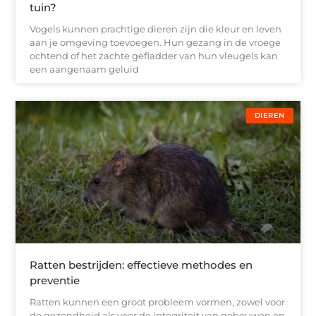
tuin?
Vogels kunnen prachtige dieren zijn die kleur en leven
aan je omgeving toevoegen. Hun gezang in de vroege
ochtend of het zachte gefladder van hun vleugels kan
een aangenaam geluid
DIEREN
Ratten bestrijden: effectieve methodes en
preventie
Ratten kunnen een groot probleem vormen, zowel voor
de gezondheid als voor de integriteit van gebouwen en