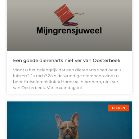
Een goede dierenarts niet ver van Oosterbeek
Vindt u het belangrijk dat een dierenarts goed naar u
luistert? Ja toch? Zo’n deskundige dierenarts vindt u
bent Huisdierenkliniek Hornstra in Arnhem, niet ver
van Oosterbeek. Van maandag tot
DIEREN