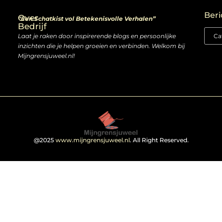
Linkjes kopen: slimme zet of risico voor je SEO-strategie?
Linkbuilding en geld verdienen: ontdek de kansen van een digitale groeimarkt
Beri
Over
“Een Schatkist vol Betekenisvolle Verhalen”
Bedrijf
Laat je raken door inspirerende blogs en persoonlijke
inzichten die je helpen groeien en verbinden. Welkom bij
Mijngrensjuweel.nl!
@2025
www.mijngrensjuweel.nl
. All Right Reserved.