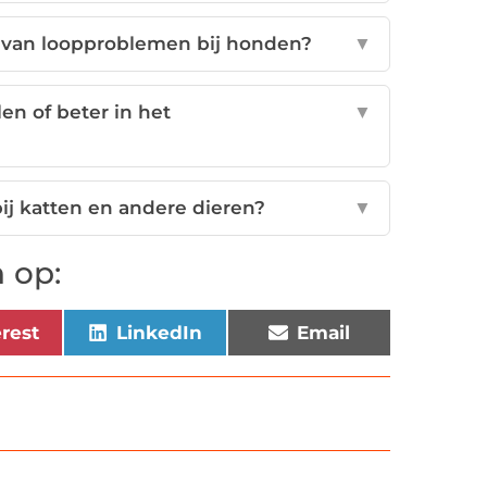
 van loopproblemen bij honden?
▼
en of beter in het
▼
j katten en andere dieren?
▼
 op:
erest
LinkedIn
Email