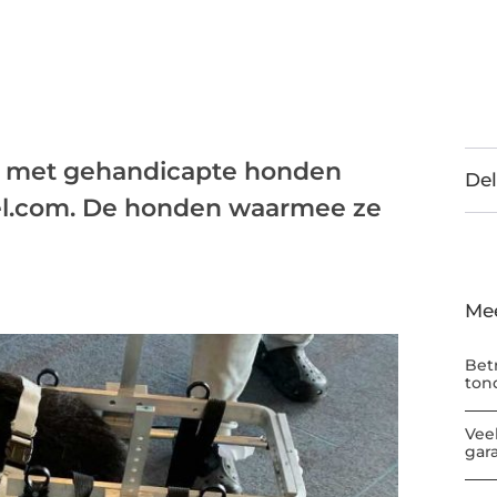
 met gehandicapte honden
Del
oel.com. De honden waarmee ze
Me
Bet
ton
Vee
gar