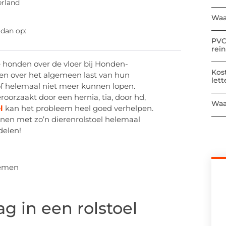
rland
Waa
 dan op:
PVC
rei
honden over de vloer bij Honden-
Kos
n over het algemeen last van hun
let
of helemaal niet meer kunnen lopen.
orzaakt door een hernia, tia, door hd,
Waa
l
kan het probleem heel goed verhelpen.
nen met zo’n dierenrolstoel helemaal
delen!
g in een rolstoel