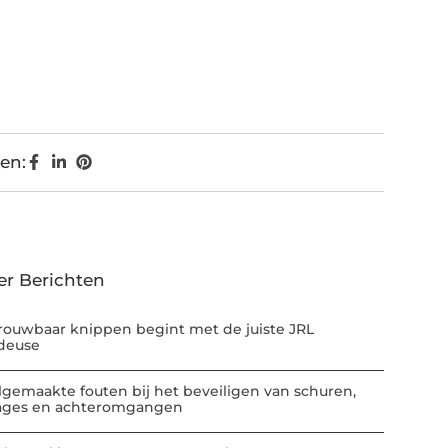
en:
er Berichten
rouwbaar knippen begint met de juiste JRL
deuse
lgemaakte fouten bij het beveiligen van schuren,
ages en achteromgangen