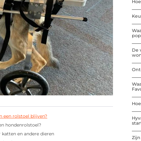
Hoe
Keu
Waa
pop
De 
won
Ont
Waa
Fav
Hoe
n een rolstoel blijven?
Hyv
sta
een hondenrolstoel?
r katten en andere dieren
Zijn