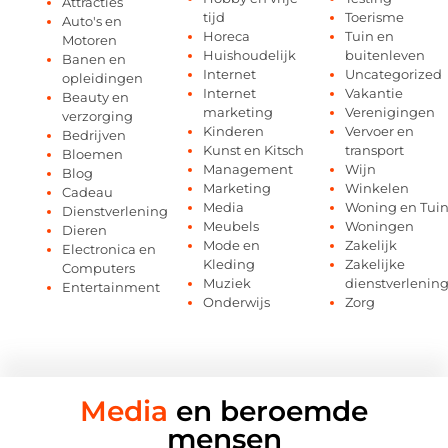
Attracties
tijd
Toerisme
Auto's en
Horeca
Tuin en
Motoren
Huishoudelijk
buitenleven
Banen en
Internet
Uncategorized
opleidingen
Internet
Vakantie
Beauty en
marketing
Verenigingen
verzorging
Kinderen
Vervoer en
Bedrijven
Kunst en Kitsch
transport
Bloemen
Management
Wijn
Blog
Marketing
Winkelen
Cadeau
Media
Woning en Tui
Dienstverlening
Meubels
Woningen
Dieren
Mode en
Zakelijk
Electronica en
Kleding
Zakelijke
Computers
Muziek
dienstverlenin
Entertainment
Onderwijs
Zorg
Media
en beroemde
mensen