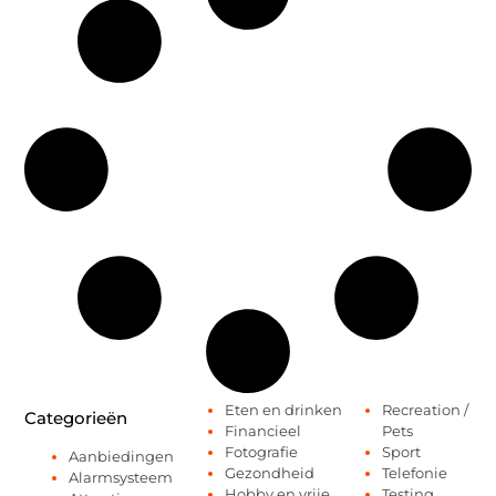
Eten en drinken
Recreation /
Categorieën
Financieel
Pets
Fotografie
Sport
Aanbiedingen
Gezondheid
Telefonie
Alarmsysteem
Hobby en vrije
Testing