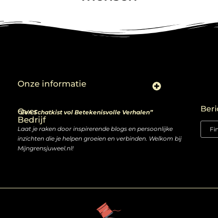
Onze informatie
Linkjes kopen: slimme zet of risico voor je SEO-strategie?
Linkbuilding en geld verdienen: ontdek de kansen van een digitale groeimarkt
Beri
Over
“Een Schatkist vol Betekenisvolle Verhalen”
Bedrijf
Laat je raken door inspirerende blogs en persoonlijke
inzichten die je helpen groeien en verbinden. Welkom bij
Mijngrensjuweel.nl!