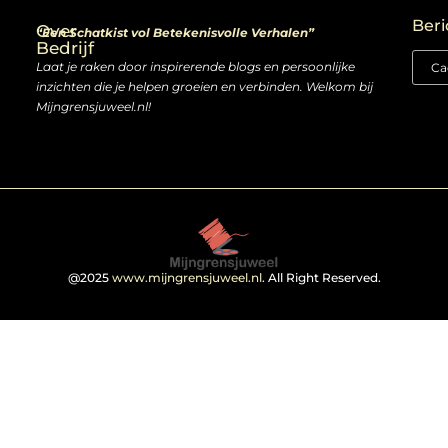
Beri
Over
“Een Schatkist vol Betekenisvolle Verhalen”
Bedrijf
Laat je raken door inspirerende blogs en persoonlijke
inzichten die je helpen groeien en verbinden. Welkom bij
Mijngrensjuweel.nl!
@2025
www.mijngrensjuweel.nl
. All Right Reserved.