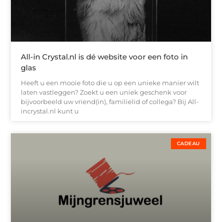
All-in Crystal.nl is dé website voor een foto in
glas
Heeft u een mooie foto die u op een unieke manier wilt
laten vastleggen? Zoekt u een uniek geschenk voor
bijvoorbeeld uw vriend(in), familielid of collega? Bij All-
incrystal.nl kunt u
CADEAU