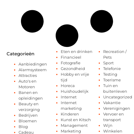
Eten en drinken
Recreation /
Categorieën
Financieel
Pets
Fotografie
Sport
Aanbiedingen
Gezondheid
Telefonie
Alarmsysteem
Hobby en vrije
Testing
Attracties
tijd
Toerisme
Auto's en
Horeca
Tuin en
Motoren
Huishoudelijk
buitenleven
Banen en
Internet
Uncategorized
opleidingen
Internet
Vakantie
Beauty en
marketing
Verenigingen
verzorging
Kinderen
Vervoer en
Bedrijven
Kunst en Kitsch
transport
Bloemen
Management
Wijn
Blog
Marketing
Winkelen
Cadeau