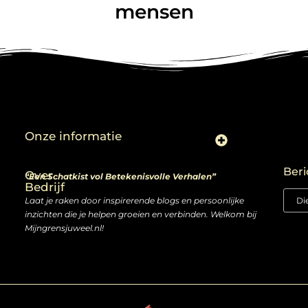
mensen
Onze informatie
Linkjes kopen: slimme zet of risico voor je SEO-strategie?
Linkbuilding en geld verdienen: ontdek de kansen van een digitale groeimarkt
Beri
Over
“Een Schatkist vol Betekenisvolle Verhalen”
Bedrijf
Laat je raken door inspirerende blogs en persoonlijke
inzichten die je helpen groeien en verbinden. Welkom bij
Mijngrensjuweel.nl!