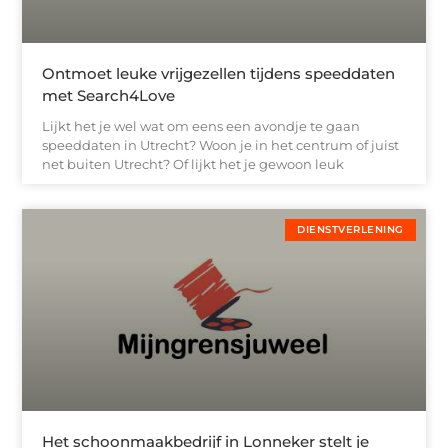
Ontmoet leuke vrijgezellen tijdens speeddaten
met Search4Love
Lijkt het je wel wat om eens een avondje te gaan
speeddaten in Utrecht? Woon je in het centrum of juist
net buiten Utrecht? Of lijkt het je gewoon leuk
DIENSTVERLENING
Het schoonmaakbedrijf in Lonneker stelt je