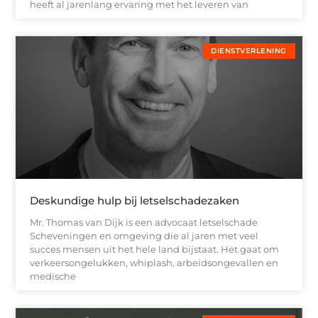
heeft al jarenlang ervaring met het leveren van
DIENSTVERLENING
Deskundige hulp bij letselschadezaken
Mr. Thomas van Dijk is een advocaat letselschade
Scheveningen en omgeving die al jaren met veel
succes mensen uit het hele land bijstaat. Het gaat om
verkeersongelukken, whiplash, arbeidsongevallen en
medische