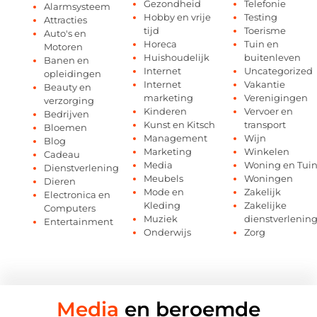
Gezondheid
Telefonie
Alarmsysteem
Hobby en vrije
Testing
Attracties
tijd
Toerisme
Auto's en
Horeca
Tuin en
Motoren
Huishoudelijk
buitenleven
Banen en
Internet
Uncategorized
opleidingen
Internet
Vakantie
Beauty en
marketing
Verenigingen
verzorging
Kinderen
Vervoer en
Bedrijven
Kunst en Kitsch
transport
Bloemen
Management
Wijn
Blog
Marketing
Winkelen
Cadeau
Media
Woning en Tui
Dienstverlening
Meubels
Woningen
Dieren
Mode en
Zakelijk
Electronica en
Kleding
Zakelijke
Computers
Muziek
dienstverlenin
Entertainment
Onderwijs
Zorg
Media
en beroemde