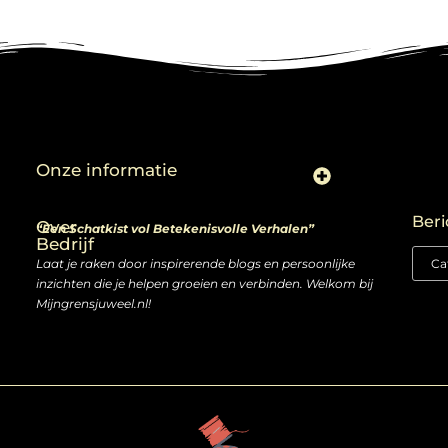
Onze informatie
Linkjes kopen: slimme zet of risico voor je SEO-strategie?
Linkbuilding en geld verdienen: ontdek de kansen van een digitale groeimarkt
Beri
Over
“Een Schatkist vol Betekenisvolle Verhalen”
Bedrijf
Laat je raken door inspirerende blogs en persoonlijke
inzichten die je helpen groeien en verbinden. Welkom bij
Mijngrensjuweel.nl!