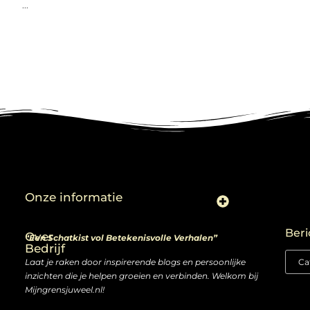
...
Onze informatie
Linkjes kopen: slimme zet of risico voor je SEO-strategie?
Linkbuilding en geld verdienen: ontdek de kansen van een digitale groeimarkt
Beri
Over
“Een Schatkist vol Betekenisvolle Verhalen”
Bedrijf
Laat je raken door inspirerende blogs en persoonlijke
inzichten die je helpen groeien en verbinden. Welkom bij
Mijngrensjuweel.nl!