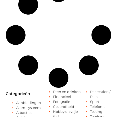
Eten en drinken
Recreation /
Categorieën
Financieel
Pets
Fotografie
Sport
Aanbiedingen
Gezondheid
Telefonie
Alarmsysteem
Hobby en vrije
Testing
Attracties
tijd
Toerisme