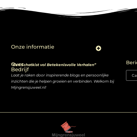
Onze informatie
Linkjes kopen: slimme zet of risico voor je SEO-strategie?
Linkbuilding en geld verdienen: ontdek de kansen van een digitale groeimarkt
Beri
Over
“Een Schatkist vol Betekenisvolle Verhalen”
Bedrijf
Laat je raken door inspirerende blogs en persoonlijke
inzichten die je helpen groeien en verbinden. Welkom bij
Mijngrensjuweel.nl!