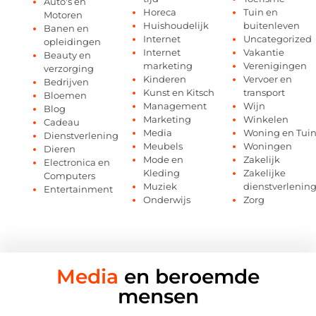
Auto's en
Horeca
Tuin en
Motoren
Huishoudelijk
buitenleven
Banen en
Internet
Uncategorized
opleidingen
Internet
Vakantie
Beauty en
marketing
Verenigingen
verzorging
Kinderen
Vervoer en
Bedrijven
Kunst en Kitsch
transport
Bloemen
Management
Wijn
Blog
Marketing
Winkelen
Cadeau
Media
Woning en Tui
Dienstverlening
Meubels
Woningen
Dieren
Mode en
Zakelijk
Electronica en
Kleding
Zakelijke
Computers
Muziek
dienstverlenin
Entertainment
Onderwijs
Zorg
Media
en beroemde
mensen