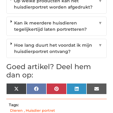
Op welke producten kan het
▼
huisdierportret worden afgedrukt?
Kan ik meerdere huisdieren
▼
tegelijkertijd laten portretteren?
Hoe lang duurt het voordat ik mijn
▼
huisdierportret ontvang?
Goed artikel? Deel hem
dan op:
X
Facebook
Pinterest
LinkedIn
Email
(Twitter)
Tags:
Dieren
,
Huisdier portret