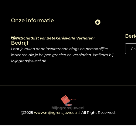
Onze informatie
Linkjes kopen: slimme zet of risico voor je SEO-strategie?
Linkbuilding en geld verdienen: ontdek de kansen van een digitale groeimarkt
Beri
Over
“Een Schatkist vol Betekenisvolle Verhalen”
Bedrijf
Laat je raken door inspirerende blogs en persoonlijke
inzichten die je helpen groeien en verbinden. Welkom bij
Mijngrensjuweel.nl!
@2025
www.mijngrensjuweel.nl
. All Right Reserved.