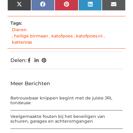
X
Facebook
Pinterest
LinkedIn
Email
(Twitter)
Tags:
Dieren
,
heilige birmaan
,
katofpoes
,
katofpoes.nl
,
kattenras
Delen:
Meer Berichten
Betrouwbaar knippen begint met de juiste JRL
tondeuse
Veelgemaakte fouten bij het beveiligen van
schuren, garages en achteromgangen