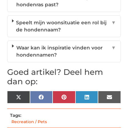
hondenras past?
Speelt mijn woonsituatie een rol bij
▼
de hondennaam?
Waar kan ik inspiratie vinden voor
▼
hondennamen?
Goed artikel? Deel hem
dan op:
X
Facebook
Pinterest
LinkedIn
Email
(Twitter)
Tags:
Recreation / Pets