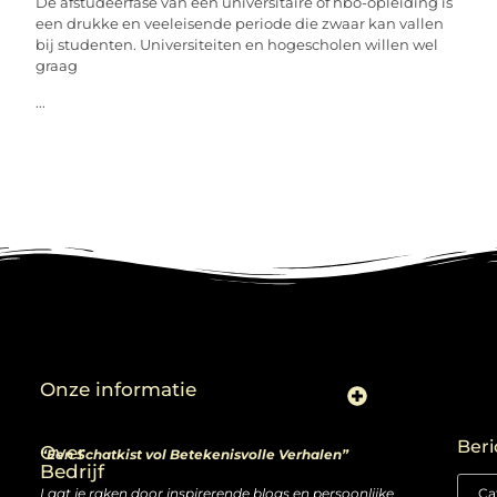
De afstudeerfase van een universitaire of hbo-opleiding is
een drukke en veeleisende periode die zwaar kan vallen
bij studenten. Universiteiten en hogescholen willen wel
graag
...
Onze informatie
Linkjes kopen: slimme zet of risico voor je SEO-strategie?
Linkbuilding en geld verdienen: ontdek de kansen van een digitale groeimarkt
Beri
Over
“Een Schatkist vol Betekenisvolle Verhalen”
Bedrijf
Laat je raken door inspirerende blogs en persoonlijke