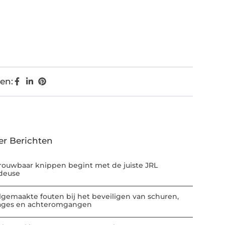
en:
er Berichten
rouwbaar knippen begint met de juiste JRL
deuse
lgemaakte fouten bij het beveiligen van schuren,
ages en achteromgangen