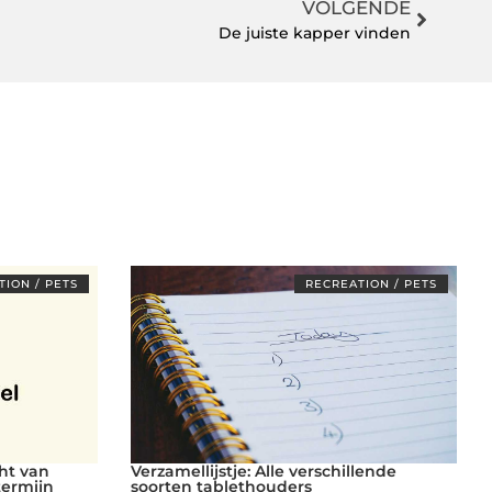
VOLGENDE
De juiste kapper vinden
ION / PETS
RECREATION / PETS
ht van
Verzamellijstje: Alle verschillende
termijn
soorten tablethouders