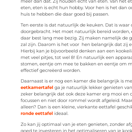
meer dan dat. Zij houden echt van eten. Van het et
eten, eten is echt hun hobby. Voor hen is het dan
huis te hebben die daar goed bij passen.
Ten eerste is dat natuurlijk de keuken. Dat is waa
doorgebracht. Het moet natuurlijk bereid worden,
daar best lang mee bezig. Zij maken namelijk de g
zal zijn. Daarom is het voor hen belangrijk dat z
Hierbij kan je bijvoorbeeld denken aan een kookei
met veel pitjes, tot wel 8! En natuurlijk een appa
stomen, eentje om mee te bakken en eentje om m
effectief gecreëerd worden.
Daarnaast is er nog een kamer die belangrijk is m
eetkamertafel
ga je natuurlijk lekker genieten va
zeker belangrijk dat ook deze kamer erg mooi en o
focussen en niet door rommel wordt afgeleid. Maar o
alleen? Dan is een kleine, vierkante eettafel gesch
ronde eettafel
ideaal.
Zo kan jij optimaal van je eten genieten, zonder af
goed te investeren in het optimaliseren van je kook