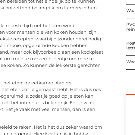
en bereiden tot het eindelijk op te kunnen
 ook ontzettend belangrijk om kamers in hun
Waa
PVC
r de meeste tijd met het eten wordt
rei
 en voor mensen die van koken houden, zijn
ekste recepten, waarbij bijzonder gerei nodig
Kos
ij een mooie, opgeruimde keuken hebben.
let
land, maar ook bijvoorbeeld aan een kookplaat
raat om mee te roosteren, eentje om mee te
Waa
ee koken. Zo kunnen de lekkerste gerechten
et het eten; de eetkamer. Aan de
n het eten dat je gemaakt hebt. Het is dus ook
pgeruimd is, zodat je goed op je eten kan
ok het interieur is belangrijk. Eet je vaak
ikt. Eet je vaak met veel mensen, dan is een
geleid te raken. Het is het dus zeker waard om
- en eetgenot. Hierdoor kan jij je hobby