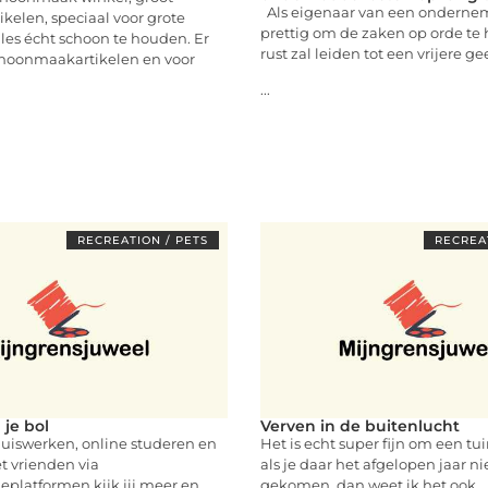
Als eigenaar van een ondernem
ikelen, speciaal voor grote
prettig om de zaken op orde te
les écht schoon te houden. Er
rust zal leiden tot een vrijere ge
schoonmaakartikelen en voor
...
RECREATION / PETS
RECREAT
 je bol
Verven in de buitenlucht
huiswerken, online studeren en
Het is echt super fijn om een tu
t vrienden via
als je daar het afgelopen jaar ni
platformen kijk jij meer en
gekomen, dan weet ik het ook