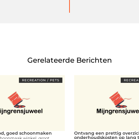
Gerelateerde Berichten
RECREATION / PETS
RECREAT
od, goed schoonmaken
Ontvang een prettig overzic
onderhoudskosten op lang 
hoonmaak winkel, groot