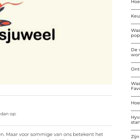
Hoe
Keu
Waa
pop
De 
won
Ont
Waa
Fav
Hoe
 dan op:
Hyv
sta
en. Maar voor sommige van ons betekent het
Zijn