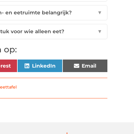
- en eetruimte belangrijk?
▼
tuk voor wie alleen eet?
▼
 op:
erest
LinkedIn
Email
eettafel