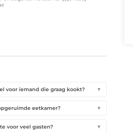
n!
el voor iemand die graag kookt?
▼
 opgeruimde eetkamer?
▼
ste voor veel gasten?
▼