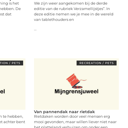
ing is het
We zijn weer aangekomen bij de derde
 hebben. De
editie van de rubriek Verzamellijstjes”. In
est dat
deze editie nemen we je mee in de wereld
van tablethouders en
...
ION / PETS
RECREATION / PETS
Van pannendak naar rietdak
in te hebben,
Rietdaken worden door veel mensen erg
et achter bent
mooi gevonden, maar willen liever niet naar
het platteland verhuizen om onder een