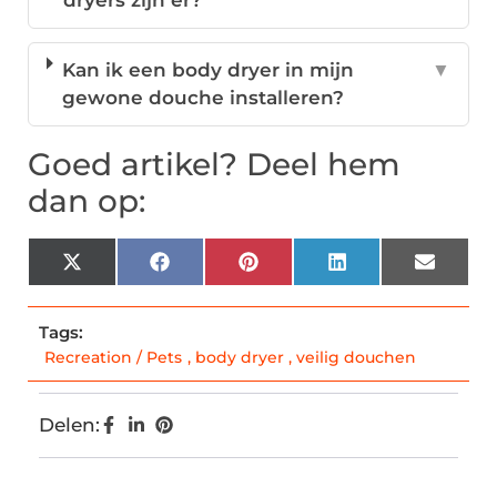
dryers zijn er?
Kan ik een body dryer in mijn
▼
gewone douche installeren?
Goed artikel? Deel hem
dan op:
X
Facebook
Pinterest
LinkedIn
Email
(Twitter)
Tags:
Recreation / Pets
,
body dryer
,
veilig douchen
Delen: