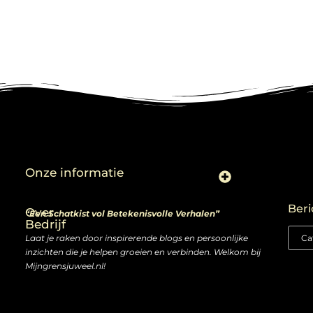
Onze informatie
Linkjes kopen: slimme zet of risico voor je SEO-strategie?
Linkbuilding en geld verdienen: ontdek de kansen van een digitale groeimarkt
Beri
Over
“Een Schatkist vol Betekenisvolle Verhalen”
Bedrijf
Laat je raken door inspirerende blogs en persoonlijke
inzichten die je helpen groeien en verbinden. Welkom bij
Mijngrensjuweel.nl!