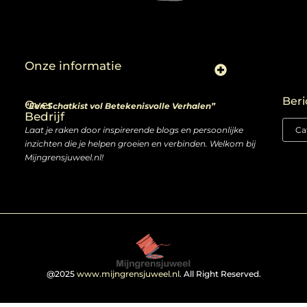
Onze informatie
Linkjes kopen: slimme zet of risico voor je SEO-strategie?
Linkbuilding en geld verdienen: ontdek de kansen van een digitale groeimarkt
Beri
Over
“Een Schatkist vol Betekenisvolle Verhalen”
Bedrijf
Laat je raken door inspirerende blogs en persoonlijke
inzichten die je helpen groeien en verbinden. Welkom bij
Mijngrensjuweel.nl!
@2025
www.mijngrensjuweel.nl
. All Right Reserved.