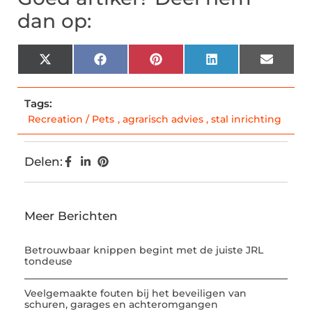
dan op:
X
Facebook
Pinterest
LinkedIn
Email
(Twitter)
Tags:
Recreation / Pets
,
agrarisch advies
,
stal inrichting
Delen:
Meer Berichten
Betrouwbaar knippen begint met de juiste JRL
tondeuse
Veelgemaakte fouten bij het beveiligen van
schuren, garages en achteromgangen