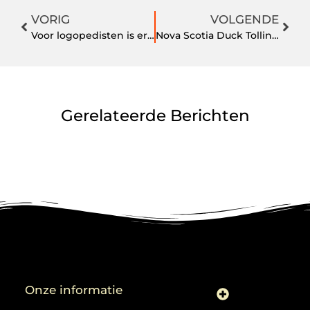
VORIG
VOLGENDE
Voor logopedisten is er een eenvoudig en veilig administratie softwarepakket
Nova Scotia Duck Tolling Retriever
Gerelateerde Berichten
Onze informatie
Linkjes kopen: slimme zet of risico voor je SEO-strategie?
Linkbuilding en geld verdienen: ontdek de kansen van een digitale groeimarkt