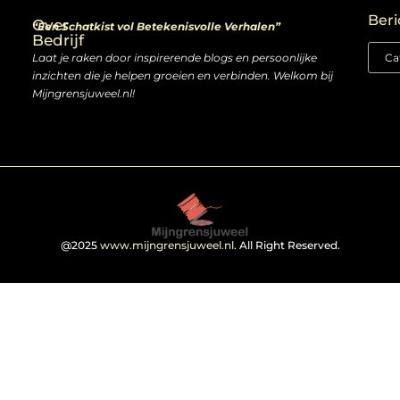
Beri
Over
“Een Schatkist vol Betekenisvolle Verhalen”
Bedrijf
Laat je raken door inspirerende blogs en persoonlijke
inzichten die je helpen groeien en verbinden. Welkom bij
Mijngrensjuweel.nl!
@2025
www.mijngrensjuweel.nl
. All Right Reserved.