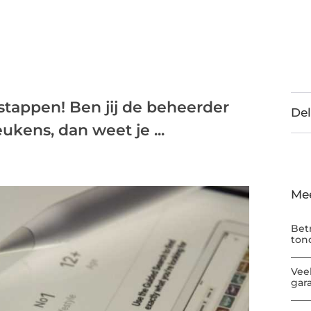
stappen! Ben jij de beheerder
Del
ukens, dan weet je ...
Me
Bet
ton
Vee
gar