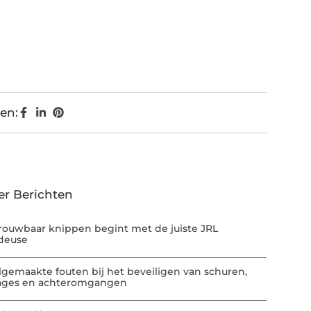
en:
er Berichten
rouwbaar knippen begint met de juiste JRL
deuse
lgemaakte fouten bij het beveiligen van schuren,
ages en achteromgangen