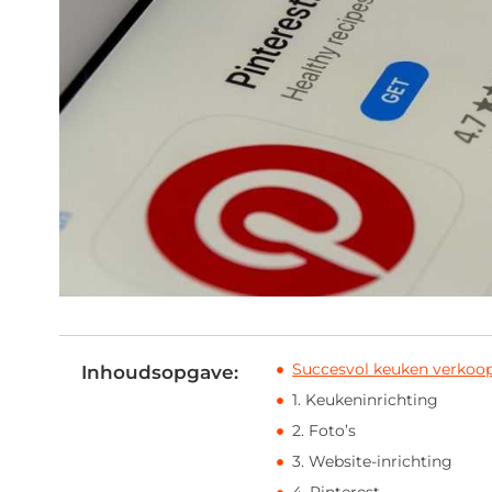
Succesvol keuken verkoop
Inhoudsopgave:
1. Keukeninrichting
2. Foto’s
3. Website-inrichting