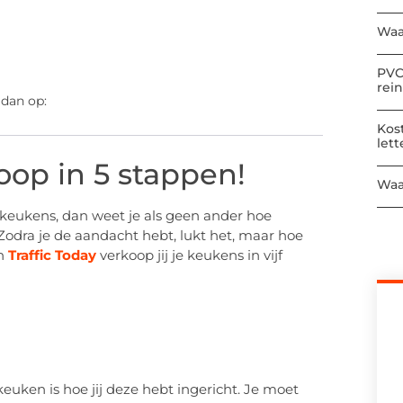
Waa
PVC
rei
 dan op:
Kos
let
op in 5 stappen!
Waa
n keukens, dan weet je als geen ander hoe
 Zodra je de aandacht hebt, lukt het, maar hoe
an
Traffic Today
verkoop jij je keukens in vijf
euken is hoe jij deze hebt ingericht. Je moet