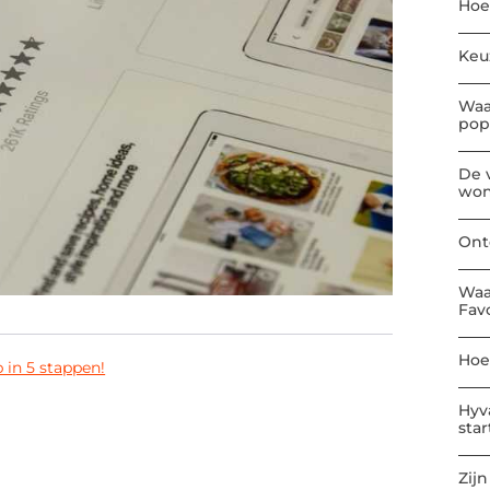
Hoe
Keu
Waa
pop
De 
won
Ont
Waa
Fav
Hoe
 in 5 stappen!
Hyv
sta
Zijn