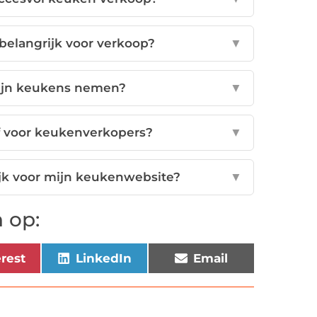
belangrijk voor verkoop?
▼
 mijn keukens nemen?
▼
ef voor keukenverkopers?
▼
ijk voor mijn keukenwebsite?
▼
 op:
erest
LinkedIn
Email