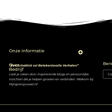
Onze informatie
Linkjes kopen: slimme zet of risico voor je SEO-strategie?
Linkbuilding en geld verdienen: ontdek de kansen van een digitale groeimarkt
Beri
Over
“Een Schatkist vol Betekenisvolle Verhalen”
Bedrijf
Laat je raken door inspirerende blogs en persoonlijke
inzichten die je helpen groeien en verbinden. Welkom bij
Mijngrensjuweel.nl!