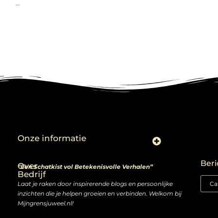
...
Onze informatie
Linkjes kopen: slimme zet of risico voor je SEO-strategie?
Linkbuilding en geld verdienen: ontdek de kansen van een digitale groeimarkt
Beri
Over
“Een Schatkist vol Betekenisvolle Verhalen”
Bedrijf
Laat je raken door inspirerende blogs en persoonlijke
inzichten die je helpen groeien en verbinden. Welkom bij
Mijngrensjuweel.nl!