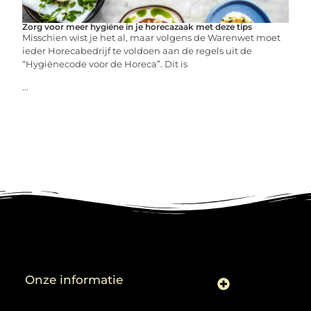
Zorg voor meer hygiëne in je horecazaak met deze tips
Misschien wist je het al, maar volgens de Warenwet moet
ieder Horecabedrijf te voldoen aan de regels uit de
“Hygiënecode voor de Horeca”. Dit is
...
Onze informatie
Linkjes kopen: slimme zet of risico voor je SEO-strategie?
Linkbuilding en geld verdienen: ontdek de kansen van een digitale groeimarkt