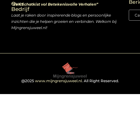
Beri
Over
“Een Schatkist vol Betekenisvolle Verhalen”
Bedrijf
Laat je raken door inspirerende blogs en persoonlijke
inzichten die je helpen groeien en verbinden. Welkom bij
Mijngrensjuweel.nl!
@2025
www.mijngrensjuweel.nl
. All Right Reserved.