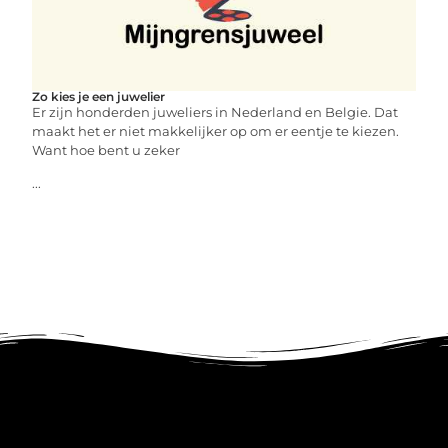
Zo kies je een juwelier
Er zijn honderden juweliers in Nederland en Belgie. Dat
maakt het er niet makkelijker op om er eentje te kiezen.
Want hoe bent u zeker
...