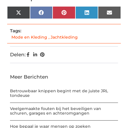
X
Facebook
Pinterest
LinkedIn
Email
(Twitter)
Tags:
Mode en Kleding
,
Jachtkleding
Delen:
Meer Berichten
Betrouwbaar knippen begint met de juiste JRL
tondeuse
Veelgemaakte fouten bij het beveiligen van
schuren, garages en achteromgangen
Hoe bepaal je waar mensen op zoeken