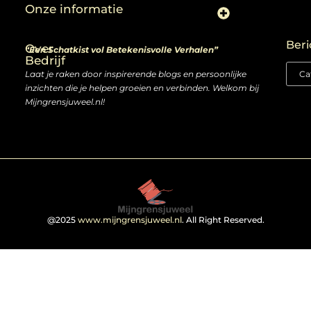
Onze informatie
Linkjes kopen: slimme zet of risico voor je SEO-strategie?
Linkbuilding en geld verdienen: ontdek de kansen van een digitale groeimarkt
Beri
Over
“Een Schatkist vol Betekenisvolle Verhalen”
Bedrijf
Laat je raken door inspirerende blogs en persoonlijke
inzichten die je helpen groeien en verbinden. Welkom bij
Mijngrensjuweel.nl!
@2025
www.mijngrensjuweel.nl
. All Right Reserved.