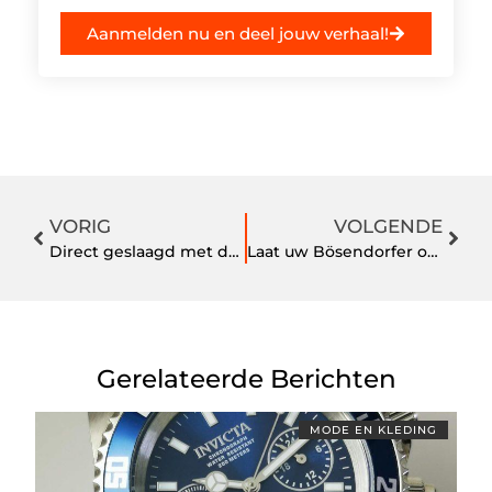
Aanmelden nu en deel jouw verhaal!
VORIG
VOLGENDE
Direct geslaagd met de auto theoriecursus van 123-Theorie
Laat uw Bösendorfer of ander merk piano op vakkundige wijze restaureren
Gerelateerde Berichten
MODE EN KLEDING