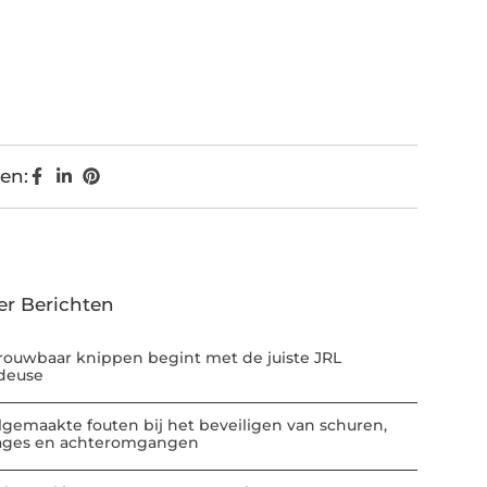
en:
er Berichten
rouwbaar knippen begint met de juiste JRL
deuse
lgemaakte fouten bij het beveiligen van schuren,
ages en achteromgangen