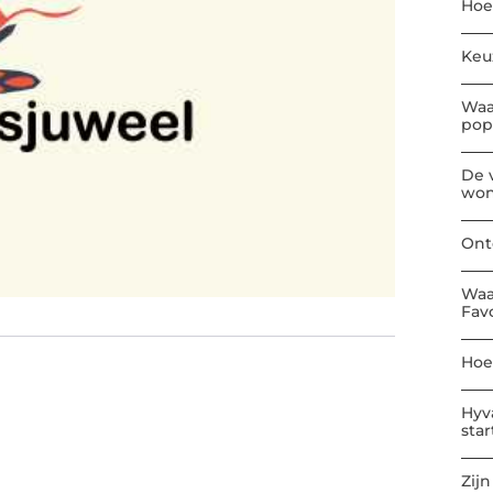
Hoe
Keu
Waa
pop
De 
won
Ont
Waa
Fav
Hoe
Hyv
sta
Zijn