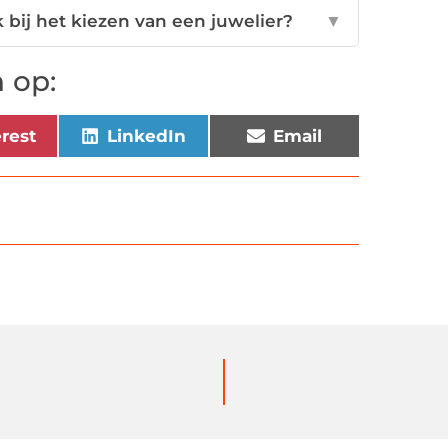
k bij het kiezen van een juwelier?
▼
 op:
erest
LinkedIn
Email