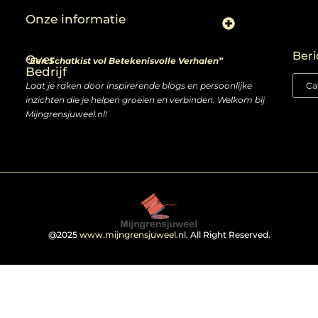
Onze informatie
Linkjes kopen: slimme zet of risico voor je SEO-strategie?
Linkbuilding en geld verdienen: ontdek de kansen van een digitale groeimarkt
Beri
Over
“Een Schatkist vol Betekenisvolle Verhalen”
Bedrijf
Laat je raken door inspirerende blogs en persoonlijke
inzichten die je helpen groeien en verbinden. Welkom bij
Mijngrensjuweel.nl!
@2025
www.mijngrensjuweel.nl
. All Right Reserved.