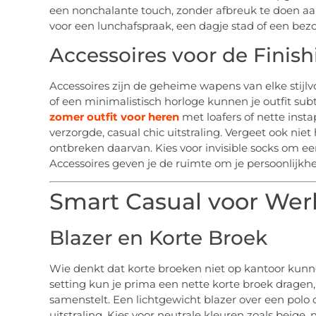
een nonchalante touch, zonder afbreuk te doen aan 
voor een lunchafspraak, een dagje stad of een bez
Accessoires voor de Finis
Accessoires zijn de geheime wapens van elke stijlv
of een minimalistisch horloge kunnen je outfit subt
zomer outfit voor heren
met loafers of nette insta
verzorgde, casual chic uitstraling. Vergeet ook niet
ontbreken daarvan. Kies voor invisible socks om e
Accessoires geven je de ruimte om je persoonlijkhei
Smart Casual voor Wer
Blazer en Korte Broek
Wie denkt dat korte broeken niet op kantoor kunnen
setting kun je prima een nette korte broek dragen, 
samenstelt. Een lichtgewicht blazer over een polo 
uitstraling. Kies voor neutrale kleuren zoals beige,