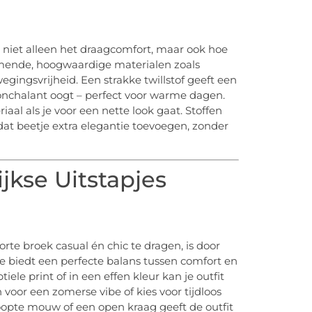
t niet alleen het draagcomfort, maar ook hoe
ademende, hoogwaardige materialen zoals
egingsvrijheid. Een strakke twillstof geeft een
 nonchalant oogt – perfect voor warme dagen.
iaal als je voor een nette look gaat. Stoffen
 dat beetje extra elegantie toevoegen, zonder
jkse Uitstapjes
te broek casual én chic te dragen, is door
 biedt een perfecte balans tussen comfort en
ele print of in een effen kleur kan je outfit
voor een zomerse vibe of kies voor tijdloos
oopte mouw of een open kraag geeft de outfit