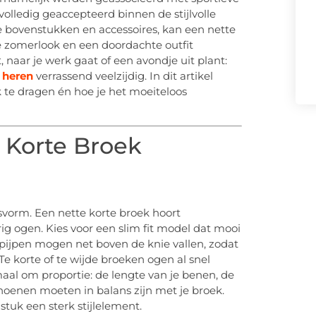
olledig geaccepteerd binnen de stijlvolle
e bovenstukken en accessoires, kan een nette
e zomerlook en een doordachte outfit
, naar je werk gaat of een avondje uit plant:
 heren
verrassend veelzijdig. In dit artikel
uk te dragen én hoe je het moeiteloos
 Korte Broek
asvorm. Een nette korte broek hoort
ig ogen. Kies voor een slim fit model dat mooi
e pijpen mogen net boven de knie vallen, zodat
Te korte of te wijde broeken ogen al snel
emaal om proportie: de lengte van je benen, de
hoenen moeten in balans zijn met je broek.
uk een sterk stijlelement.