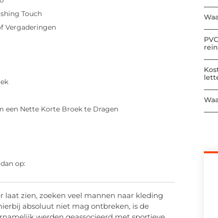
lo
ishing Touch
Waa
of Vergaderingen
PVC
rei
Kos
let
oek
Waa
m een Nette Korte Broek te Dragen
 dan op:
r laat zien, zoeken veel mannen naar kleding
 hierbij absoluut niet mag ontbreken, is de
ornamelijk werden geassocieerd met sportieve