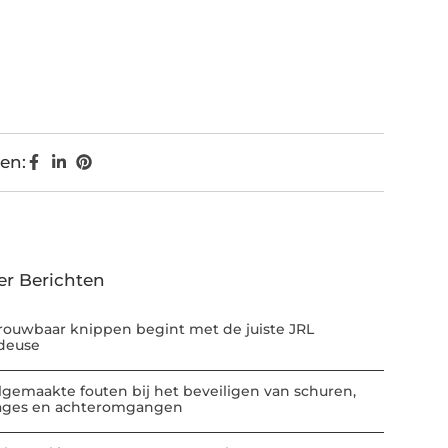
en:
er Berichten
rouwbaar knippen begint met de juiste JRL
deuse
lgemaakte fouten bij het beveiligen van schuren,
ages en achteromgangen