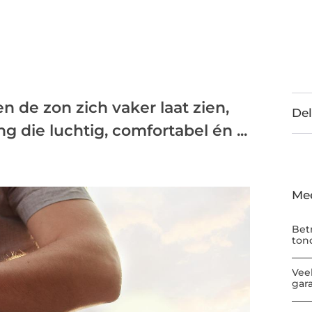
n de zon zich vaker laat zien,
Del
 die luchtig, comfortabel én ...
Me
Bet
ton
Vee
gar