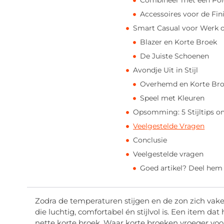
Combineer met een Po
Accessoires voor de Fin
Smart Casual voor Werk 
Blazer en Korte Broek
De Juiste Schoenen
Avondje Uit in Stijl
Overhemd en Korte Br
Speel met Kleuren
Opsomming: 5 Stijltips o
Veelgestelde Vragen
Conclusie
Veelgestelde vragen
Goed artikel? Deel hem
Zodra de temperaturen stijgen en de zon zich vake
die luchtig, comfortabel én stijlvol is. Een item dat
nette korte broek. Waar korte broeken vroeger vo