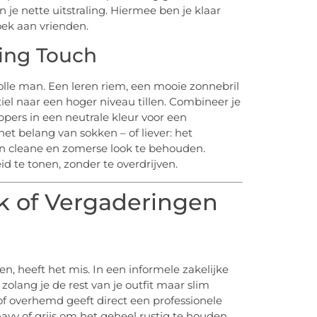
je nette uitstraling. Hiermee ben je klaar
oek aan vrienden.
hing Touch
olle man. Een leren riem, een mooie zonnebril
iel naar een hoger niveau tillen. Combineer je
ppers in een neutrale kleur voor een
 het belang van sokken – of liever: het
en cleane en zomerse look te behouden.
d te tonen, zonder te overdrijven.
k of Vergaderingen
, heeft het mis. In een informele zakelijke
zolang je de rest van je outfit maar slim
of overhemd geeft direct een professionele
 navy of grijs om het geheel rustig te houden.