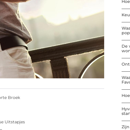
Hoe
Keu
Waa
pop
De 
won
Ont
Waa
Fav
Hoe
orte Broek
Hyv
sta
se Uitstapjes
Zijn