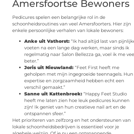
Amersfoortse Bewoners
Pedicures spelen een belangrijke rol in de
schoonheidsroutines van veel Amersfoorters. Hier zijn
enkele persoonlijke verhalen van lokale bewoners:
Anke uit Vathorst:
“Ik had altijd last van pijnlijk
voeten na een lange dag werken, maar sinds ik
regelmatig naar Salon Bellezza ga, voel ik me vee
beter.”
Joris uit Nieuwland:
“Feet First heeft me
geholpen met mijn ingegroeide teennagels. Hun
expertise en zorgzaamheid hebben echt een
verschil gemaakt.”
Sanne uit Kattenbroek:
“Happy Feet Studio
heeft me laten zien hoe leuk pedicures kunnen
zijn! Ik geniet van hun creatieve nail art en de
ontspannen sfeer.”
Het prioriteren van zelfzorg en het ondersteunen van
lokale schoonheidsbedrijven is essentieel voor je
algehele welzijn. Of je nu een ontspannende