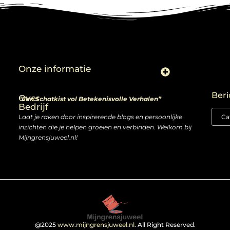
Onze informatie
Linkjes kopen: slimme zet of risico voor je SEO-strategie?
Linkbuilding en geld verdienen: ontdek de kansen van een digitale groeimarkt
Beri
Over
“Een Schatkist vol Betekenisvolle Verhalen”
Bedrijf
Laat je raken door inspirerende blogs en persoonlijke
inzichten die je helpen groeien en verbinden. Welkom bij
Mijngrensjuweel.nl!
@2025
www.mijngrensjuweel.nl
. All Right Reserved.