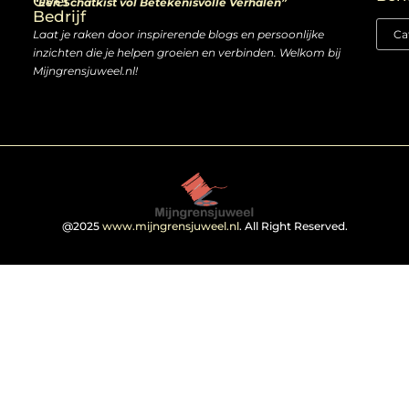
Over
“Een Schatkist vol Betekenisvolle Verhalen”
Bedrijf
Laat je raken door inspirerende blogs en persoonlijke
inzichten die je helpen groeien en verbinden. Welkom bij
Mijngrensjuweel.nl!
@2025
www.mijngrensjuweel.nl
. All Right Reserved.