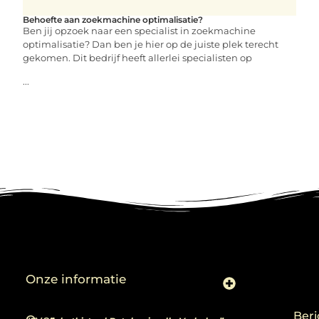
Behoefte aan zoekmachine optimalisatie?
Ben jij opzoek naar een specialist in zoekmachine
optimalisatie? Dan ben je hier op de juiste plek terecht
gekomen. Dit bedrijf heeft allerlei specialisten op
...
Onze informatie
Linkjes kopen: slimme zet of risico voor je SEO-strategie?
Linkbuilding en geld verdienen: ontdek de kansen van een digitale groeimarkt
Beri