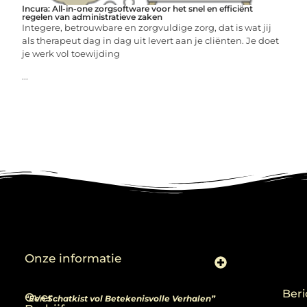
Incura: All-in-one zorgsoftware voor het snel en efficiënt
regelen van administratieve zaken
Integere, betrouwbare en zorgvuldige zorg, dat is wat jij
als therapeut dag in dag uit levert aan je cliënten. Je doet
je werk vol toewijding
...
Onze informatie
Linkjes kopen: slimme zet of risico voor je SEO-strategie?
Linkbuilding en geld verdienen: ontdek de kansen van een digitale groeimarkt
Beri
Over
“Een Schatkist vol Betekenisvolle Verhalen”