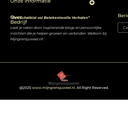
Onze informatie
Linkjes kopen: slimme zet of risico voor je SEO-strategie?
Linkbuilding en geld verdienen: ontdek de kansen van een digitale groeimarkt
Beri
Over
“Een Schatkist vol Betekenisvolle Verhalen”
Bedrijf
Laat je raken door inspirerende blogs en persoonlijke
inzichten die je helpen groeien en verbinden. Welkom bij
Mijngrensjuweel.nl!
@2025
www.mijngrensjuweel.nl
. All Right Reserved.