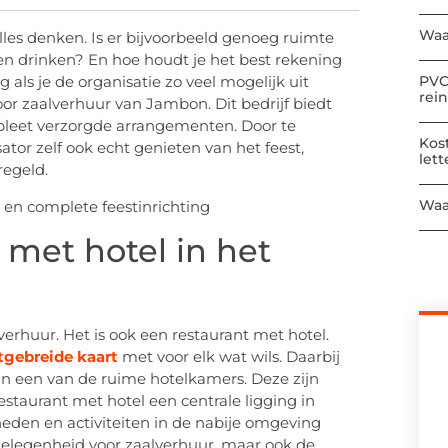
Waa
lles denken. Is er bijvoorbeeld genoeg ruimte
 en drinken? En hoe houdt je het best rekening
PVC
 als je de organisatie zo veel mogelijk uit
rei
oor zaalverhuur van Jambon. Dit bedrijf biedt
mpleet verzorgde arrangementen. Door te
Kos
sator zelf ook echt genieten van het feest,
let
regeld.
Waa
 met hotel in het
erhuur. Het is ook een restaurant met hotel.
tgebreide kaart
met voor elk wat wils. Daarbij
 in een van de ruime hotelkamers. Deze zijn
staurant met hotel een centrale ligging in
heden en activiteiten in de nabije omgeving
gelegenheid voor zaalverhuur, maar ook de