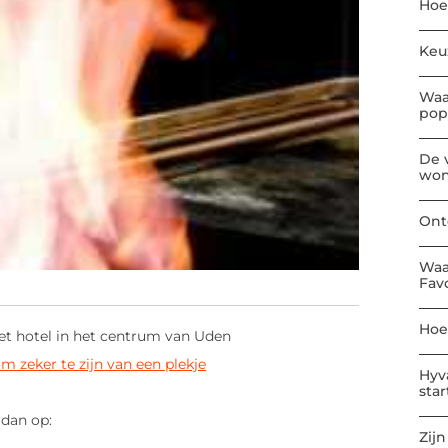
Hoe
Keu
Waa
pop
De 
won
Ont
Waa
Fav
Hoe
et hotel in het centrum van Uden
m zeker te zijn van een plekje
Hyv
sta
 dan op:
Zijn