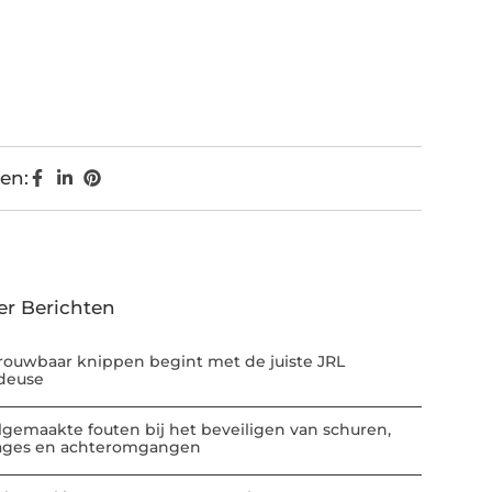
en:
er Berichten
rouwbaar knippen begint met de juiste JRL
deuse
lgemaakte fouten bij het beveiligen van schuren,
ages en achteromgangen