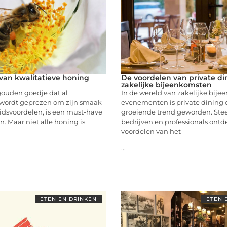
van kwalitatieve honing
De voordelen van private di
zakelijke bijeenkomsten
gouden goedje dat al
In de wereld van zakelijke bij
wordt geprezen om zijn smaak
evenementen is private dining
dsvoordelen, is een must-have
groeiende trend geworden. Ste
n. Maar niet alle honing is
bedrijven en professionals ont
voordelen van het
...
ETEN EN DRINKEN
ETEN 