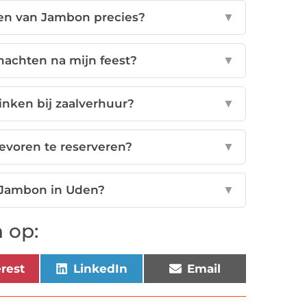
den van Jambon precies?
▼
nachten na mijn feest?
▼
inken bij zaalverhuur?
▼
tevoren te reserveren?
▼
n Jambon in Uden?
▼
 op:
erest
LinkedIn
Email