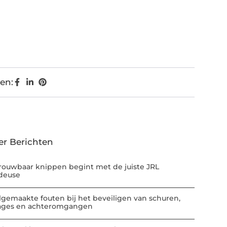
en:
er Berichten
rouwbaar knippen begint met de juiste JRL
deuse
lgemaakte fouten bij het beveiligen van schuren,
ages en achteromgangen