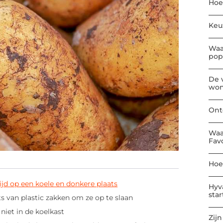
Hoe
Keu
Waa
pop
De 
won
Ont
Waa
Fav
Hoe
ijd op een koele en donkere plaats
Hyv
sta
s van plastic zakken om ze op te slaan
iet in de koelkast
Zijn