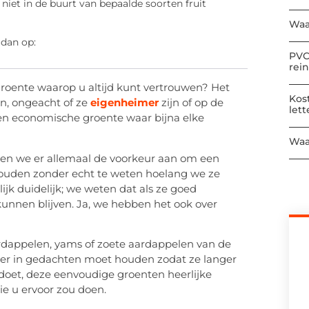
iet in de buurt van bepaalde soorten fruit
Waa
 dan op:
PVC
rei
roente waarop u altijd kunt vertrouwen? Het
Kos
n, ongeacht of ze
eigenheimer
zijn of op de
let
 en economische groente waar bijna elke
Waa
ven we er allemaal de voorkeur aan om een
houden zonder echt te weten hoelang we ze
ijk duidelijk; we weten dat als ze goed
nnen blijven. Ja, we hebben het ook over
ardappelen, yams of zoete aardappelen van de
eker in gedachten moet houden zodat ze langer
t doet, deze eenvoudige groenten heerlijke
e u ervoor zou doen.