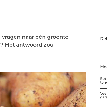
 vragen naar één groente
Del
n? Het antwoord zou
Me
Bet
ton
Vee
gar