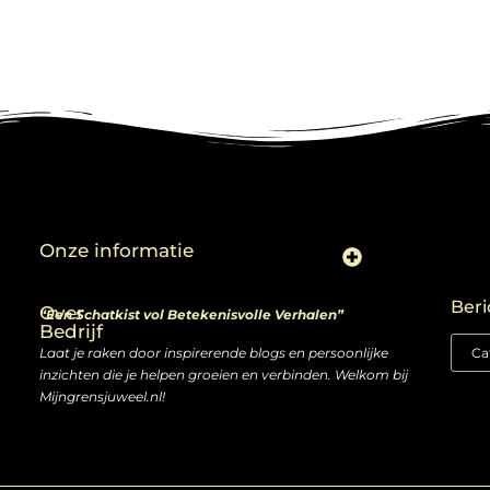
Onze informatie
Linkjes kopen: slimme zet of risico voor je SEO-strategie?
Linkbuilding en geld verdienen: ontdek de kansen van een digitale groeimarkt
Beri
Over
“Een Schatkist vol Betekenisvolle Verhalen”
Bedrijf
Laat je raken door inspirerende blogs en persoonlijke
inzichten die je helpen groeien en verbinden. Welkom bij
Mijngrensjuweel.nl!