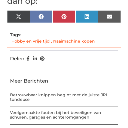
dan op:
X
Facebook
Pinterest
LinkedIn
Email
(Twitter)
Tags:
Hobby en vrije tijd
,
Naaimachine kopen
Delen:
Meer Berichten
Betrouwbaar knippen begint met de juiste JRL
tondeuse
Veelgemaakte fouten bij het beveiligen van
schuren, garages en achteromgangen