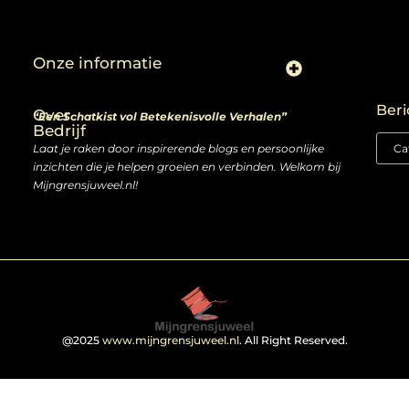
Onze informatie
Linkjes kopen: slimme zet of risico voor je SEO-strategie?
Linkbuilding en geld verdienen: ontdek de kansen van een digitale groeimarkt
Beri
Over
“Een Schatkist vol Betekenisvolle Verhalen”
Bedrijf
Laat je raken door inspirerende blogs en persoonlijke
inzichten die je helpen groeien en verbinden. Welkom bij
Mijngrensjuweel.nl!
@2025
www.mijngrensjuweel.nl
. All Right Reserved.