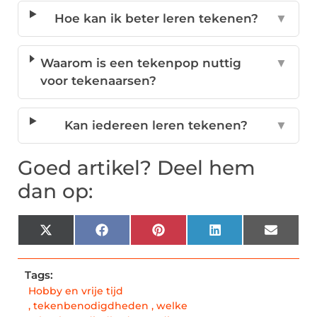
Hoe kan ik beter leren tekenen?
▼
Waarom is een tekenpop nuttig
▼
voor tekenaarsen?
Kan iedereen leren tekenen?
▼
Goed artikel? Deel hem
dan op:
X
Facebook
Pinterest
LinkedIn
Email
(Twitter)
Tags:
Hobby en vrije tijd
,
tekenbenodigdheden
,
welke