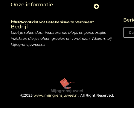
Onze informatie
Linkjes kopen: slimme zet of risico voor je SEO-strategie?
Linkbuilding en geld verdienen: ontdek de kansen van een digitale groeimarkt
Beri
Over
“Een Schatkist vol Betekenisvolle Verhalen”
Bedrijf
Laat je raken door inspirerende blogs en persoonlijke
inzichten die je helpen groeien en verbinden. Welkom bij
Mijngrensjuweel.nl!
@2025
www.mijngrensjuweel.nl
. All Right Reserved.