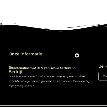
Onze informatie
Linkjes kopen: slimme zet of risico voor je SEO-strategie?
Linkbuilding en geld verdienen: ontdek de kansen van een digitale groeimarkt
Beri
Over
“Een Schatkist vol Betekenisvolle Verhalen”
Bedrijf
Laat je raken door inspirerende blogs en persoonlijke
inzichten die je helpen groeien en verbinden. Welkom bij
Mijngrensjuweel.nl!