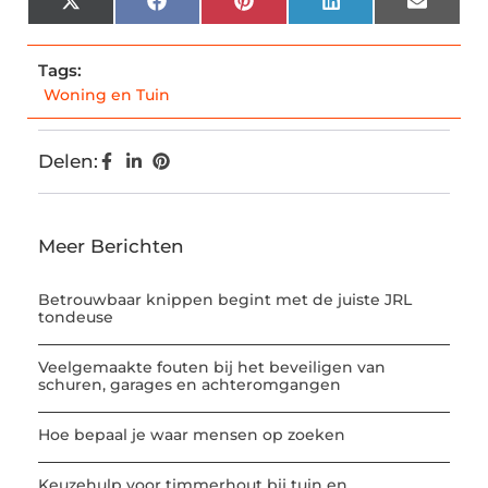
X
Facebook
Pinterest
LinkedIn
Email
(Twitter)
Tags:
Woning en Tuin
Delen:
Meer Berichten
Betrouwbaar knippen begint met de juiste JRL
tondeuse
Veelgemaakte fouten bij het beveiligen van
schuren, garages en achteromgangen
Hoe bepaal je waar mensen op zoeken
Keuzehulp voor timmerhout bij tuin en