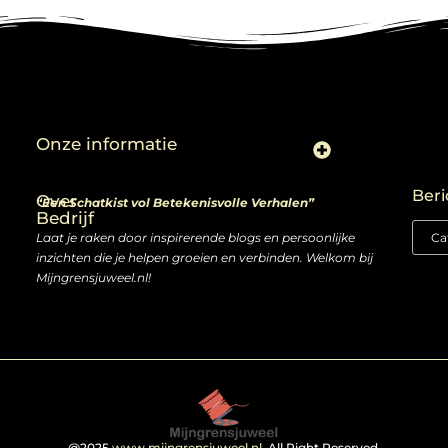
Onze informatie
Linkjes kopen: slimme zet of risico voor je SEO-strategie?
Linkbuilding en geld verdienen: ontdek de kansen van een digitale groeimarkt
Beri
Over
“Een Schatkist vol Betekenisvolle Verhalen”
Bedrijf
Laat je raken door inspirerende blogs en persoonlijke
inzichten die je helpen groeien en verbinden. Welkom bij
Mijngrensjuweel.nl!
@2025
www.mijngrensjuweel.nl
. All Right Reserved.